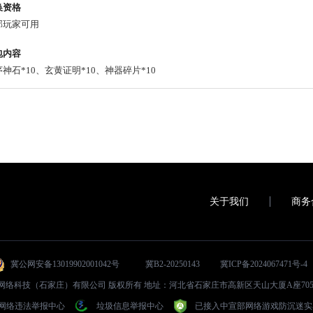
换资格
部玩家可用
包内容
神石*10、玄黄证明*10、神器碎片*10
关于我们
商务
冀公网安备13019902001042号
冀B2-20250143
冀ICP备2024067471号-4
024 君航网络科技（石家庄）有限公司 版权所有 地址：河北省石家庄市高新区天山大厦A座705室 
网络违法举报中心
垃圾信息举报中心
已接入中宣部网络游戏防沉迷实