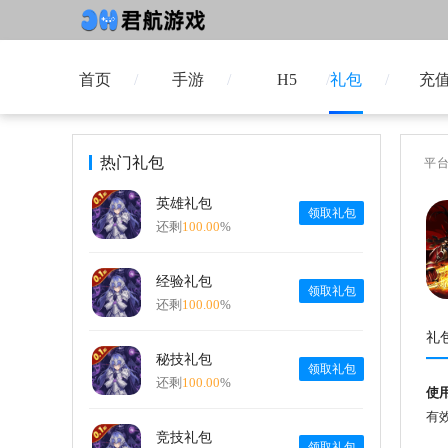
首页
手游
H5
礼包
充
热门礼包
平
英雄礼包
领取礼包
还剩
100.00
%
经验礼包
领取礼包
还剩
100.00
%
礼
秘技礼包
领取礼包
还剩
100.00
%
使
有效
竞技礼包
领取礼包