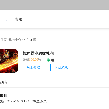
值
客服
台首页
>
礼包中心
>
礼包详情
战神霸业独家礼包
还剩
100.00
%
马上领取
下载游戏
包介绍
用期限
期：2025-11-13 15:15:20 至 永久