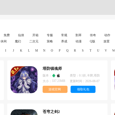
免费
仙侠
开箱
专服
常规
割草
传奇
动作
休闲
魔幻
二次元
策略
养成
动漫
Q版
放置
I
J
K
L
M
N
O
P
Q
R
S
T
U
V
W
塔防镇魂师
版本：
类型：
0.1折,卡牌,塔防
337.23MB
大小：
更新时间：
2026-08-07
游戏官网
领取礼包
苍穹之剑2