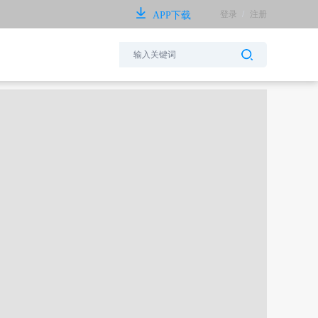
登录
/
注册
APP下载