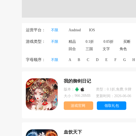
运营平台：
不限
Andriod
IOS
游戏类型：
不限
精品
0.1折
0.05折
买断
回合
三国
文字
角色
字母顺序：
不限
A
B
C
D
E
F
G
H
我的御剑日记
版本：
类型：
0.1折,免费,卡牌
966.28MB
大小：
更新时间：
2026-06-06
游戏官网
领取礼包
血饮天下