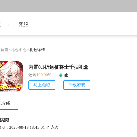
值
客服
台首页
>
礼包中心
>
礼包详情
内置0.1折远征将士千抽礼盒
还剩
100.00
%
马上领取
下载游戏
包介绍
用期限
期：2025-09-13 13:45:01 至 永久