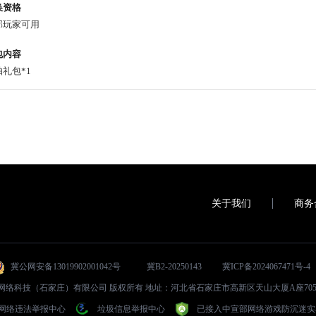
换资格
部玩家可用
包内容
礼包*1
关于我们
商务
冀公网安备13019902001042号
冀B2-20250143
冀ICP备2024067471号-4
024 君航网络科技（石家庄）有限公司 版权所有 地址：河北省石家庄市高新区天山大厦A座705室 
网络违法举报中心
垃圾信息举报中心
已接入中宣部网络游戏防沉迷实