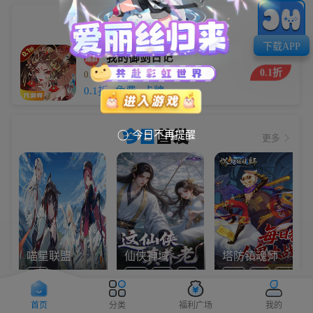
小编
推荐
下载APP
我的御剑日记
0.1折
0.1折每日送6480
5.9万
0.1折
免费
卡牌
今日
首发
今日不再提醒

更多
喵星联盟
仙侠神域
塔防镇魂师
Q版
0.1折
免费
仙侠
0.1折
卡牌
塔防
首页
分类
福利广场
我的