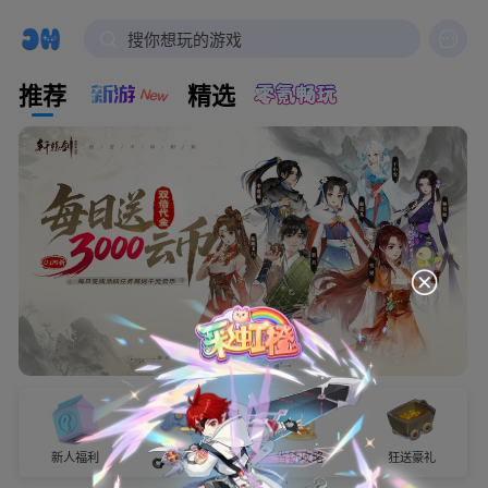

搜你想玩的游戏
推荐
精选
新人福利
试玩有奖
省钱攻略
狂送豪礼