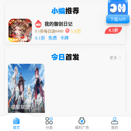
小编
推荐
下载APP
我的御剑日记
0.1折
0.1折每日送6480
5.9万
0.1折
免费
卡牌
今日
首发
更多
喵星联盟
Q版
首页
分类
福利广场
我的