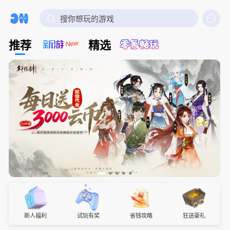

搜你想玩的游戏
推荐
精选
新人福利
试玩有奖
省钱攻略
狂送豪礼