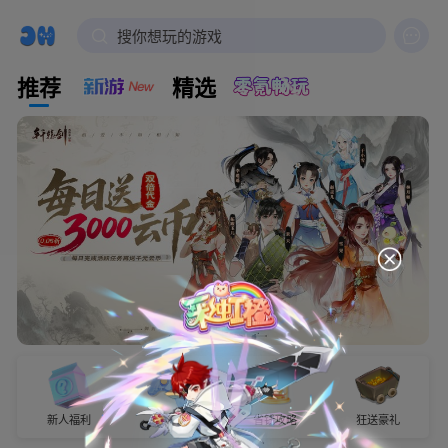

搜你想玩的游戏
推荐
精选
新人福利
试玩有奖
省钱攻略
狂送豪礼