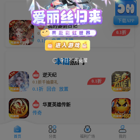
小编
推荐
下载APP
我的御剑日记
0.1折
0.1折每日送6480
5.9万
0.1折
免费
卡牌
本周
热门
今日不再提醒

逆天纪
0.1折
0.1折千抽豪礼
劈
0.1折
回合
放置
传
华夏英雄传新
0
传奇
0
大圣
0.1折
0.1折无限代金买断版
0
首页
分类
福利广场
我的