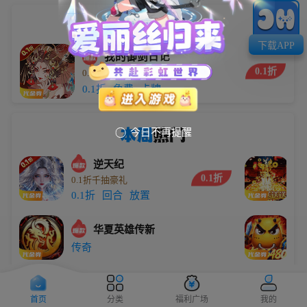
小编
推荐
下载APP
我的御剑日记
0.1折
0.1折每日送6480
5.9万
0.1折
免费
卡牌
本周
热门
今日不再提醒

逆天纪
0.1折
0.1折千抽豪礼
劈
0.1折
回合
放置
传
华夏英雄传新
0
传奇
0
大圣
0.1折
0.1折无限代金买断版
0
首页
分类
福利广场
我的