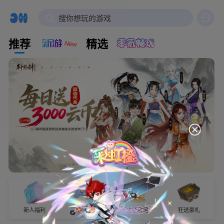

搜你想玩的游戏
推荐
精选
新人福利
试玩有奖
省钱攻略
狂送豪礼