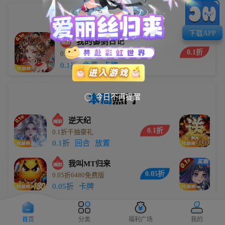
小编
推荐
下载APP
我的御剑日记
0.1折
0.1折每日送6480
5.9万
0.1折
免费
卡牌
本周
热门
今日不再提醒

逆天纪
0.1折
0.1折千抽豪礼
劈
0.1折
回合
放置
传
我叫MT归来
0.05折
0.05折6480免费版
0
0.05折
卡牌
0
少年三国志：零
0.1折
0.1折免费版
数
首页
分类
福利广场
我的