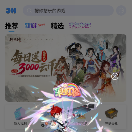

搜你想玩的游戏
推荐
精选
新人福利
试玩有奖
省钱攻略
狂送豪礼