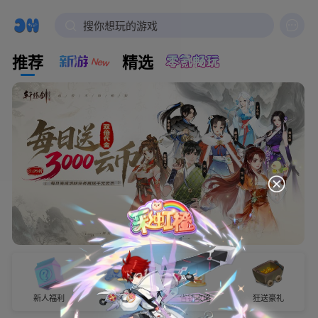

搜你想玩的游戏
推荐
精选
新人福利
试玩有奖
省钱攻略
狂送豪礼