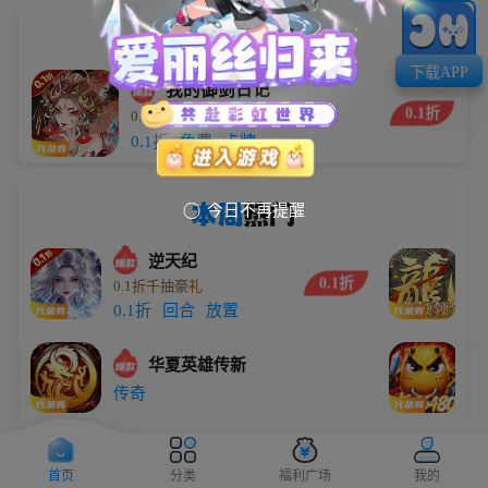
小编
推荐
下载APP
我的御剑日记
0.1折
0.1折每日送6480
5.9万
0.1折
免费
卡牌
本周
热门
今日不再提醒

逆天纪
0.1折
0.1折千抽豪礼
劈
0.1折
回合
放置
传
华夏英雄传新
0
传奇
0
大圣
0.1折
0.1折无限代金买断版
0
首页
分类
福利广场
我的