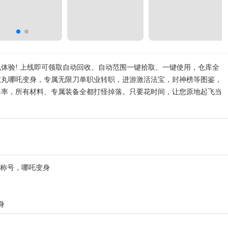
体验! 上线即可领取自动回收、自动范围一键拾取、一键使用，仓库全
魔丸哪吒变身，专属无限刀单职业转职，进游激活法宝，封神榜等图鉴，
爆率，所有材料、专属装备全都打怪掉落。只要花时间，让您原地起飞当
世称号，哪吒变身
身