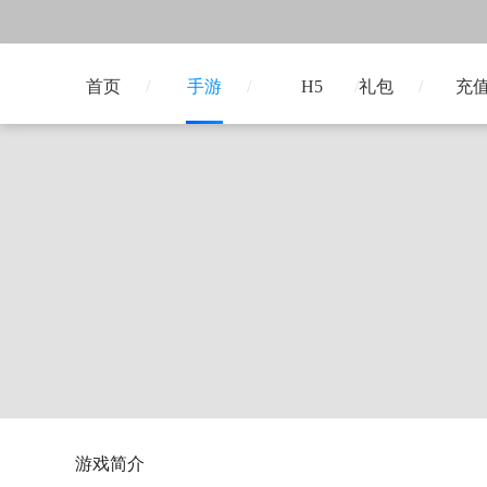
首页
手游
H5
礼包
充
游戏简介