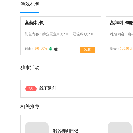
游戏礼包
高级礼包
战神礼包
礼包内容：绑定元宝10万*10、经验珠1万*10
礼包内容：绑定
100.00%
100.00%
剩余
：
剩余
：
领取
独家活动
线下返利
活动
相关推荐
我的御剑日记