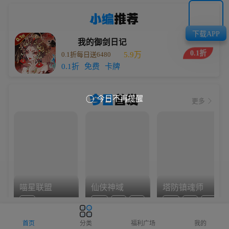
小编
推荐
下载APP
我的御剑日记
0.1折
0.1折每日送6480
5.9万
0.1折
免费
卡牌
今日
首发
今日不再提醒

更多
喵星联盟
仙侠神域
塔防镇魂师
Q版
0.1折
免费
仙侠
0.1折
卡牌
塔防
首页
分类
福利广场
我的