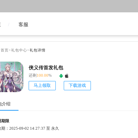
值
客服
台首页
>
礼包中心
>
礼包详情
侠义传首发礼包
还剩
100.00
%
马上领取
下载游戏
包介绍
用期限
期：2025-09-02 14:27:37 至 永久