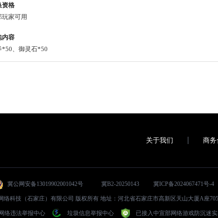
换资格
部玩家可用
包内容
*50、御灵石*50
关于我们
商务
冀公网安备13019902001042号
冀B2-20250143
冀ICP备2024067471号-4
024 君航网络科技（石家庄）有限公司 版权所有 地址：河北省石家庄市高新区天山大厦A座705室 
网络违法举报中心
垃圾信息举报中心
已接入中宣部网络游戏防沉迷实