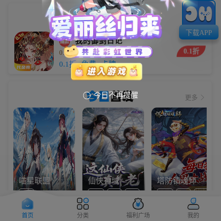
小编
推荐
下载APP
我的御剑日记
0.1折
0.1折每日送6480
5.9万
0.1折
免费
卡牌
今日
首发
今日不再提醒

更多
喵星联盟
仙侠神域
塔防镇魂师
Q版
0.1折
免费
仙侠
0.1折
卡牌
塔防
首页
分类
福利广场
我的