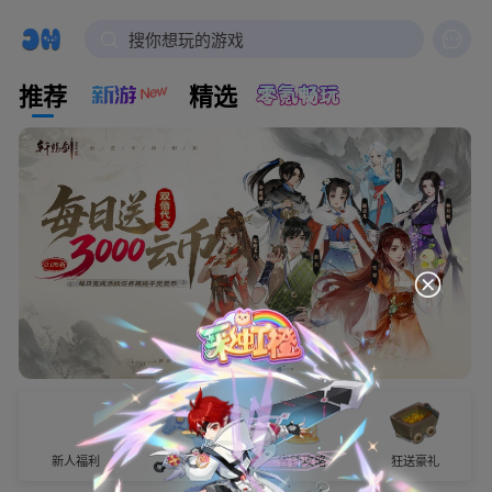

搜你想玩的游戏
推荐
精选
新人福利
试玩有奖
省钱攻略
狂送豪礼