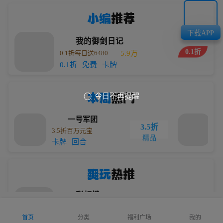
小编
推荐
下载APP
我的御剑日记
0.1折
0.1折每日送6480
5.9万
0.1折
免费
卡牌
本周
热门
今日不再提醒

一号军团
3.5折
3.5折百万元宝
0
精品
卡牌
回合
0
爽玩
热推
彩虹橙
0.1折
0.1折免费版
5.1万
首页
分类
福利广场
我的
0.1折
动作
Q版