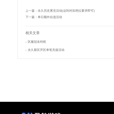
上一篇：
永久历史累充活动(达到对应档位要求即可)
下一篇：
单日额外自选活动
相关文章
区服冠名特权
永久新区开区单笔充值活动