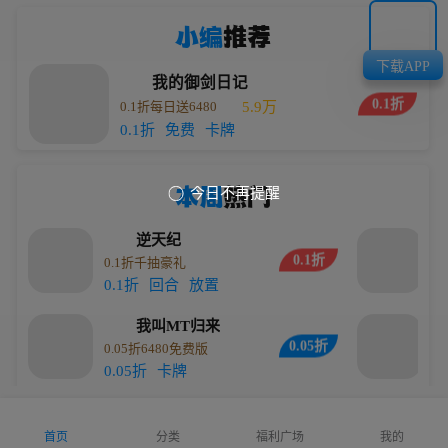
小编
推荐
下载APP
我的御剑日记
0.1折
0.1折每日送6480
5.9万
0.1折
免费
卡牌
本周
热门
今日不再提醒

逆天纪
0.1折
0.1折千抽豪礼
劈
0.1折
回合
放置
传
我叫MT归来
0.05折
0.05折6480免费版
0
0.05折
卡牌
0
少年三国志：零
0.1折
0.1折免费版
数
首页
分类
福利广场
我的