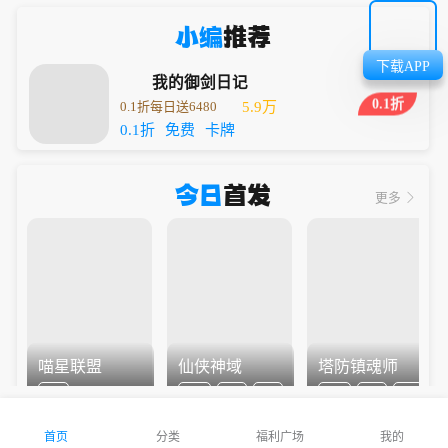
小编
推荐
下载APP
我的御剑日记
0.1折
0.1折每日送6480
5.9万
0.1折
免费
卡牌
今日
首发
更多
喵星联盟
仙侠神域
塔防镇魂师
Q版
0.1折
免费
仙侠
0.1折
卡牌
塔防
首页
分类
福利广场
我的