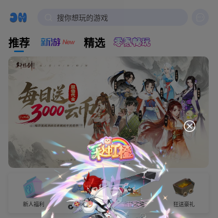

搜你想玩的游戏
推荐
精选
新人福利
试玩有奖
省钱攻略
狂送豪礼