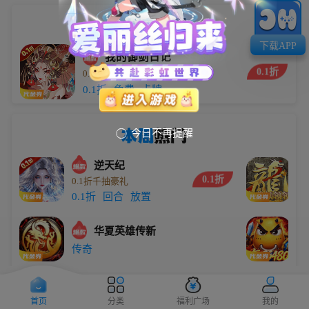
小编
推荐
下载APP
我的御剑日记
0.1折
0.1折每日送6480
5.9万
0.1折
免费
卡牌
本周
热门
今日不再提醒

逆天纪
0.1折
0.1折千抽豪礼
劈
0.1折
回合
放置
传
华夏英雄传新
0
传奇
0
大圣
0.1折
0.1折无限代金买断版
0
首页
分类
福利广场
我的