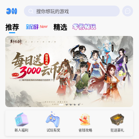

搜你想玩的游戏
推荐
精选
新人福利
试玩有奖
省钱攻略
狂送豪礼