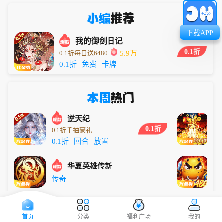
小编
推荐
下载APP
我的御剑日记
0.1折
0.1折每日送6480
5.9万
0.1折
免费
卡牌
本周
热门
逆天纪
0.1折
0.1折千抽豪礼
劈
0.1折
回合
放置
传
华夏英雄传新
0
传奇
0
大圣
0.1折
0.1折无限代金买断版
0
首页
分类
福利广场
我的