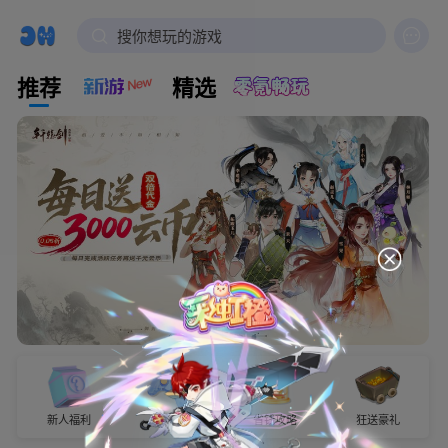

搜你想玩的游戏
推荐
精选
新人福利
试玩有奖
省钱攻略
狂送豪礼