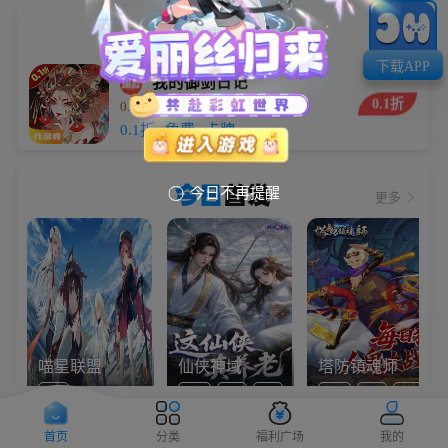
小编
推荐
下载APP
我的御剑日记
0.1折
0.1折每日送6480
5.9万
0.1折
免费
卡牌
今日
首发
今日不再提醒

更多
喵星联盟
仙侠神域
塔防镇魂师
Q版
0.1折
免费
仙侠
0.1折
卡牌
塔防
首页
分类
福利广场
我的