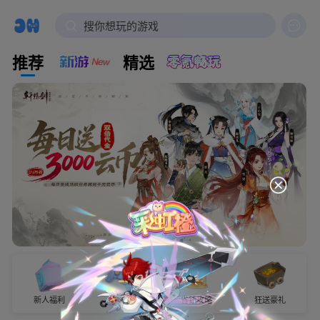

搜你想玩的游戏
推荐
精选
新人福利
试玩有奖
省钱攻略
狂送豪礼