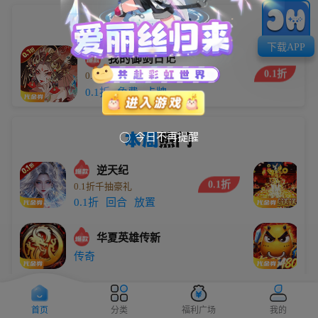
小编
推荐
下载APP
我的御剑日记
0.1折
0.1折每日送6480
5.9万
0.1折
免费
卡牌
本周
热门
今日不再提醒

逆天纪
0.1折
0.1折千抽豪礼
劈
0.1折
回合
放置
传
华夏英雄传新
0
传奇
0
最后的原始人
免费版每日代金
0
首页
分类
福利广场
我的