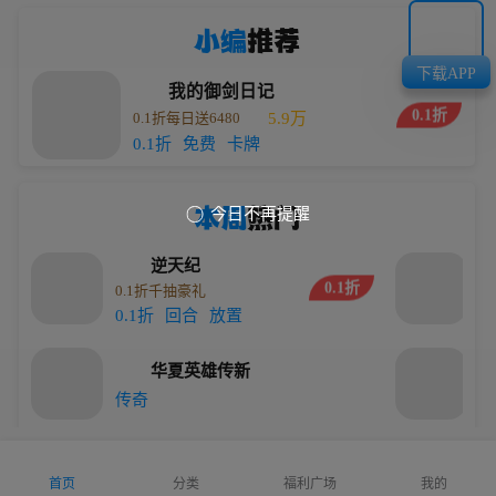
小编
推荐
下载APP
我的御剑日记
0.1折
0.1折每日送6480
5.9万
0.1折
免费
卡牌
本周
热门
今日不再提醒

逆天纪
0.1折
0.1折千抽豪礼
劈
0.1折
回合
放置
传
华夏英雄传新
0
传奇
0
最后的原始人
免费版每日代金
0
首页
分类
福利广场
我的