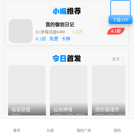
小编
推荐
下载APP
我的御剑日记
0.1折
0.1折每日送6480
5.9万
0.1折
免费
卡牌
今日
首发
更多
喵星联盟
仙侠神域
塔防镇魂师
Q版
0.1折
免费
仙侠
0.1折
卡牌
塔防
首页
分类
福利广场
我的