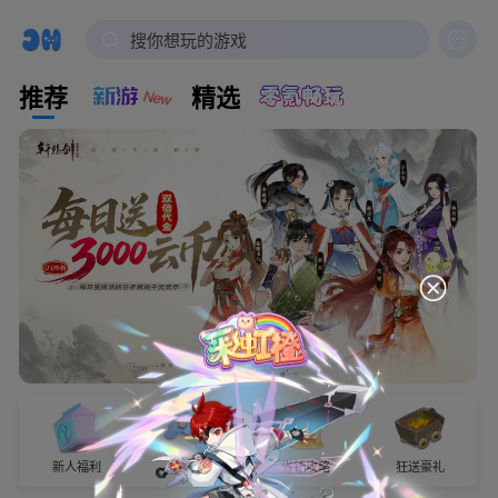

搜你想玩的游戏
推荐
精选
新人福利
试玩有奖
省钱攻略
狂送豪礼