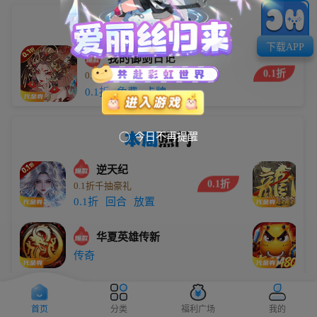
小编
推荐
下载APP
我的御剑日记
0.1折
0.1折每日送6480
5.9万
0.1折
免费
卡牌
本周
热门
今日不再提醒

逆天纪
0.1折
0.1折千抽豪礼
劈
0.1折
回合
放置
传
华夏英雄传新
0
传奇
0
大圣
0.1折
0.1折无限代金买断版
0
首页
分类
福利广场
我的